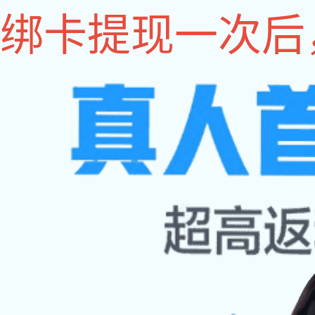
xk星空体育
欢迎进入xk星空体育 机械有限公司官网！
集研发、生产、销
雄厚的技术实力、生产