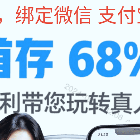
xk星
产品
售各种研磨抛光设备及研磨材料于一体的供应商
空体
中心
工艺以及高素质的售后服务团队
育