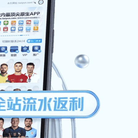
工作温度会升高吗