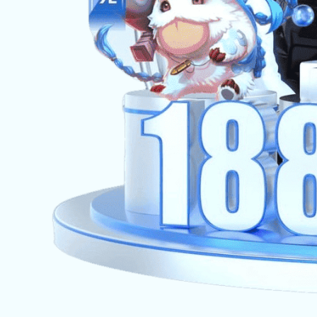
磁力去
体内连续运
推荐xk星空体育
Recommend
温升现
电流强度与
二是工
磁力去毛刺机加工时工件会变形吗
散热条件不
xk星空体育:xk星空体育适合用于首饰加工吗
xk星空体育:磁力研磨机适合去除焊接飞边吗
磁力去毛刺机对硬质材料的处理方式
xk星空体育:xk星空体育调速功能的应用价值
xk星空体育:小型磁力研磨机适用场景分析
xk星空体育:磁力去毛刺机清洗方便吗
xk星空体育:xk星空体育设备占地面积
xk星空体育:磁力研磨机需要冷却液吗
xk星空体育:磁力去毛刺机工作温度会升高吗
三是磁