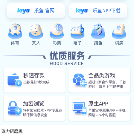
医疗器械行业亦常用该类研磨设备对微型不锈钢件、钛合
金针体等进行清洁与去除毛刺操作，以提高医疗器具的光洁度
和使用稳定性。
在实验室及研发环境中，小型
磁力研磨机
适合用于样品零
部件或初期模具验证阶段的表面处理。其占地面积小，可放置
于工作台面或净化室内，满足对环境要求较高的工况条件。
此外，小型磁力研磨机常被用于螺丝、螺母、轴承套圈等
标准紧固件的批量除屑处理。特别是在不适合采用高速切削或
震动研磨的产品上，该设备提供更稳定的处理方式。
小型磁力研磨机适用于小批量、多品种、微尺寸、结构的
金属或非金属部件处理，特别适合精细化加工要求高、操作空
间有限的应用场合。
标签
磁力研磨机