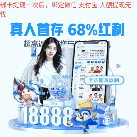
xk星空体育
当前位置：
首 页
>
xk星空体育:xk星空体育 中心
>
xk星空体育:行业xk
星空体育
> 小型磁力研磨机适用场景分析
小型磁力研磨机适用场景分析
2025-07-23 16:19:03
次
16
小型
磁力研磨机
是一类体积紧凑、操作便捷的表面处理设
备，广泛应用于零件的微小孔位、内腔、边角位的去毛刺和抛
光作业。该设备利用磁场驱动研磨针对工件表面进行柔性研
磨，适合多种非规则形状工件的表面处理。