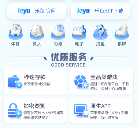
抛光机 DY- TC80Z 原理：本机是一种行星运动的过程，把产品放
入料桶，通过料桶的运动使磨料与工件产生相对运动进行相互磨削，而
去除工件的表面的粗糙平整度、锐角倒园，配合抛光耗材可以使表面光
亮。
主机转盘运转时，产生离心力和材料的自身力矩并通过在固定空间
重复作用，容器内会产生规律的翻滚。内于容器为八（六）面体，各点
的受力均匀，容器中的磨料和工件既围绕容器中心翻滚，又围绕主机中
心公转。磨料和工件在运动时产生相对的撞击力，从而使磨料对工件进
行均匀磨削。
用途：本设备主要用于陶瓷产品的抛光及光亮处理。特别是对异形
腔孔零件的表面光整加工有特异的优越性能，经该机光整加工后的工
件，不破坏原有的形位精度，大大提高产品的表面光洁度，适用于大批
量工件表面光整处理。