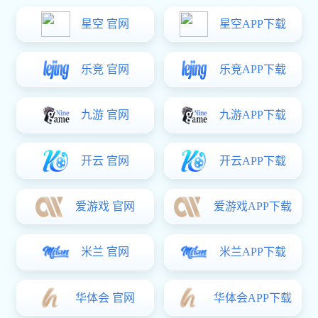
作用。单位平移
xk星空体育
作为一种新型的精密抛光设备，凭借其独特
的磁力控制技术和*的抛光能力，正在成为工业领域的新宠。
单位平移
xk星空体育
的核心原理是利用可控磁场驱动磁性磨料进行
精密抛光。与传统机械抛光相比，这种技术具有明显的优势。首先，磁
力抛光可以实现对复杂形状工件的高精度处理，即使是微小的凹槽或内
孔也能获得均匀的抛光效果。其次，由于采用非接触式加工方式，工件
表面不会产生机械应力，有效避免了传统抛光可能导致的变形或损伤。
该设备的关键技术在于其精密的磁场控制系统。通过*调节电磁场
的强度和方向，操作人员可以控制磁性磨料的运动轨迹和作用力，实现
纳米级精度的表面处理。单位平移技术则进一步提升了抛光效率，通过
优化磨料运动路径，使每个加工单元都能获得一致的抛光效果。
在实际应用中，
xk星空体育:单位平移xk星空体育
展现出广泛的适用
性。在医疗器械制造领域，它可以为手术器械提供完美的表面光洁度，
减少*附着风险；在精密模具行业，能够有效去除微小毛刺，延长模具