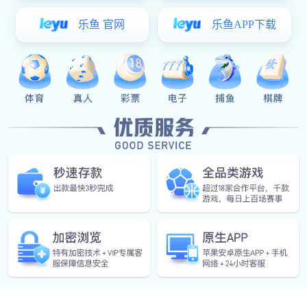
使用寿命；在光学元件加工中，则可实现亚微米级的表面粗糙度控制。
随着智能制造的推进，新一代
单位平移xk星空体育
开始集成自动化
控制系统。通过传感器实时监测抛光过程，结合AI算法优化工艺参数，
不仅提高了加工一致性，还大幅降低了操作难度。这种智能化发展使得
磁力抛光技术能够更好地适应柔性化生产需求。
从环保角度看，单位平移xk星空体育也具有显著优势。由于采用可
循环使用的磁性磨料，减少了废弃物产生；同时，干式抛光工艺避免了
传统湿式抛光带来的废水处理问题。这些特点使其成为符合绿色制造理
念的表面处理解决方案。
展望未来，随着材料科学和磁控技术的进步，单位平移xk星空体育
将朝着更高精度、更*率的方向发展。研究人员正在探索新型复合磁性
磨料和更精密的磁场控制算法，以进一步拓展其在超精密加工领域的应
用边界。可以预见，这项技术将为制造业的转型升级提供重要支撑。